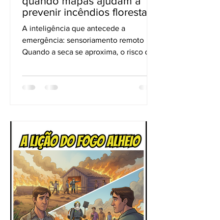
quando mapas ajudam a
prevenir incêndios florestais,
e não apenas a reagir
A inteligência que antecede a
emergência: sensoriamento remoto
Quando a seca se aproxima, o risco de
incêndios florestais deixa de ser
hipótese e passa a ser previsão. O que
diferencia territórios mais vulneráveis
de territórios mais preparados não é
apenas a presença de brigadas ou
equipamentos, mas a capacidade de
antecipar cenários. É nesse ponto que
o geoprocessamento deixa de ser uma
ferramenta acessória e se torna parte
central do Manejo Integrado do Fogo.
progressão d