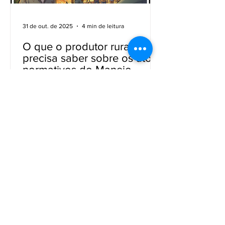
31 de out. de 2025
4 min de leitura
O que o produtor rural
precisa saber sobre os atos
normativos do Manejo
Integrado do fogo
O novo cenário legal Durante a
estiagem, o campo se transforma em
um território de risco. Basta uma
fagulha para devastar inteiramente as
áreas de produção. Foi, para enfrentar
esse desafio, que a Lei nº 14.944/2024
foi instituída, criando a Política Nacional
de Manejo Integrado do Fogo (PNMIF)
com diretrizes gerais para o Manejo
Integrado do Fogo (MIF). A partir desse
ato normativo, foram publicadas duas
resoluções: a Resolução COMIF n°