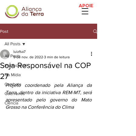
APOIE
Post
All Posts
luizfsa7
All Posts
9 de nov. de 2022
3 min de leitura
Soja Responsável na COP
Institucional
27
Na Mídia
Combate
Projeto coordenado pela Aliança da 
Terra, dentro da iniciativa REM-MT, será 
Guerreiros
apresentado pelo governo do Mato 
Ciência
Grosso na Conferência do Clima