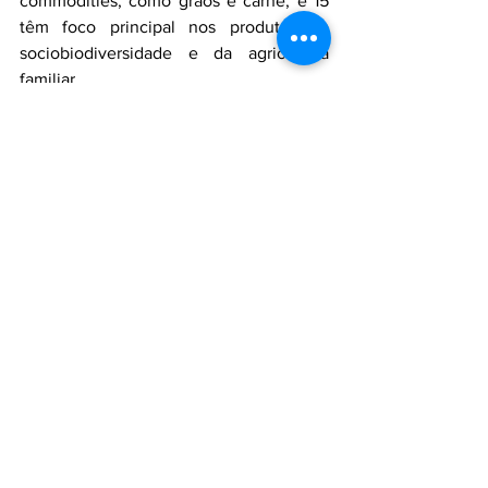
commodities, como grãos e carne, e 15 
têm foco principal nos produtos da 
sociobiodiversidade e da agricultura 
familiar. 
Aliança da Terra
Sustentabilidade
Soja responsável
REM-MT
Agronegócio
COP 27
Ver tudo
Posts recentes