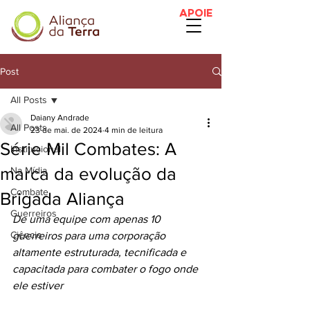
APOIE
Post
All Posts
Daiany Andrade
All Posts
23 de mai. de 2024
4 min de leitura
Série Mil Combates: A
Institucional
marca da evolução da
Na Mídia
Combate
Brigada Aliança
Guerreiros
De uma equipe com apenas 10 
Ciência
guerreiros para uma corporação 
altamente estruturada, tecnificada e 
capacitada para combater o fogo onde 
ele estiver