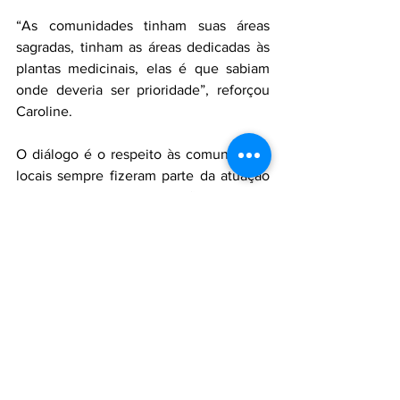
“As comunidades tinham suas áreas 
sagradas, tinham as áreas dedicadas às 
plantas medicinais, elas é que sabiam 
onde deveria ser prioridade”, reforçou 
Caroline.
O diálogo é o respeito às comunidades 
locais sempre fizeram parte da atuação 
da Brigada Aliança e são um dos 
principais diferenciais que a ajudaram a 
se tornar referência no trabalho de 
prevenção, controle e combate a 
incêndios florestais e em áreas 
agrícolas.
“O objetivo é apagar o fogo, mas sempre 
com respeito. No final das contas o que 
importa são as pessoas, tanto as que 