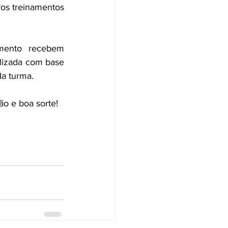
os treinamentos 
mento recebem 
lizada com base 
da turma.
ção e boa sorte!  