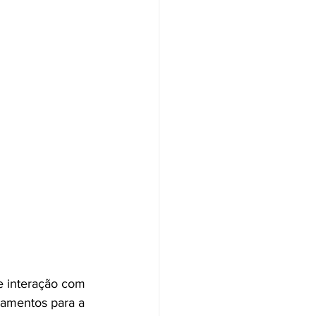
e interação com 
inamentos 
para a 