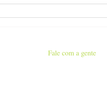
O qu
Treinamento, prevenção e
novas parcerias em 2025
Fale com a gente
Lt 47,
 6300
g
her