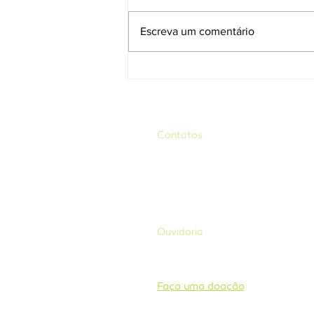
Escreva um comentário
Brigada Aliança inicia
treinamentos voltados a
comunidades e voluntários em
2025
Contatos
Avenida das Indústrias, 601, Qd. 151, 
sala 203, Setor Santa Genoveva
Goiânia, GO - Brasil
CEP: 74.670-600 Tel: +55 62 3945
contato@aliancadaterra.org
Ouvidoria
E-mail:
ouvidoria@aliancadaterra.or
Formulário:
Clique aqui para preenc
Faça uma doação