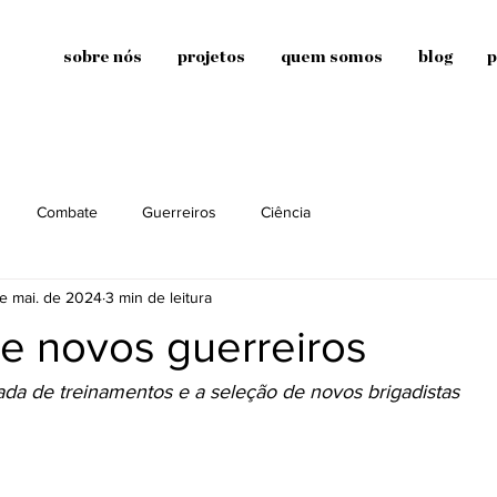
sobre nós
projetos
quem somos
blog
p
Combate
Guerreiros
Ciência
e mai. de 2024
3 min de leitura
e novos guerreiros
ada de treinamentos e a seleção de novos brigadistas