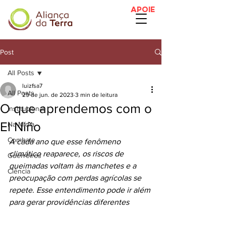
APOIE
Post
All Posts
luizfsa7
All Posts
29 de jun. de 2023
3 min de leitura
O que aprendemos com o
Institucional
El Niño
Na Mídia
Combate
A cada ano que esse fenômeno 
climático reaparece, os riscos de 
Guerreiros
queimadas voltam às manchetes e a 
Ciência
preocupação com perdas agrícolas se 
repete. Esse entendimento pode ir além 
para gerar providências diferentes  