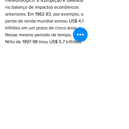
meteorológico. E a projeção é baseada 
no balanço de impactos econômicos 
anteriores. Em 1982-83, por exemplo, a 
perda de renda mundial somou US$ 4,1 
trilhões em um prazo de cinco anos. 
Nesse mesmo período de tempo, o El 
Niño de 1997-98 tirou US$ 5,7 trilhões 
da economia global. 
Aliança da Terra
Brigada Aliança
Incêndios Florestais
Meio Ambiente
El Niño
Institucional
Ver tudo
Posts recentes