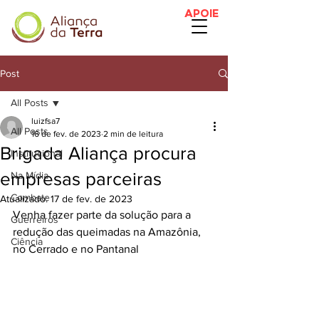
APOIE
Post
All Posts
luizfsa7
All Posts
16 de fev. de 2023
2 min de leitura
Brigada Aliança procura
Institucional
empresas parceiras
Na Mídia
Combate
Atualizado:
17 de fev. de 2023
Venha fazer parte da solução para a 
Guerreiros
redução das queimadas na Amazônia, 
Ciência
no Cerrado e no Pantanal