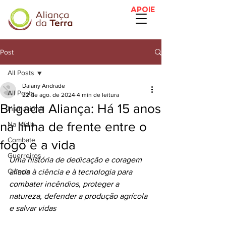
APOIE
Post
All Posts
Daiany Andrade
All Posts
22 de ago. de 2024
4 min de leitura
Brigada Aliança: Há 15 anos
Institucional
na linha de frente entre o
Na Mídia
Combate
fogo e a vida
Guerreiros
Uma história de dedicação e coragem 
Ciência
aliada à ciência e à tecnologia para 
combater incêndios, proteger a 
natureza, defender a produção agrícola 
e salvar vidas