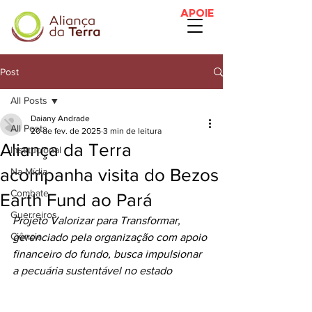
APOIE
Post
All Posts
Daiany Andrade
All Posts
20 de fev. de 2025
3 min de leitura
Aliança da Terra
Institucional
acompanha visita do Bezos
Na Mídia
Combate
Earth Fund ao Pará
Guerreiros
Projeto Valorizar para Transformar, 
Ciência
gerenciado pela organização com apoio 
financeiro do fundo, busca impulsionar 
a pecuária sustentável no estado