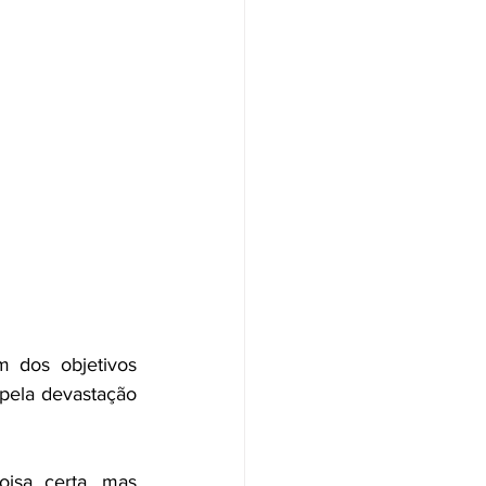
 dos objetivos 
pela devastação 
isa certa, mas 