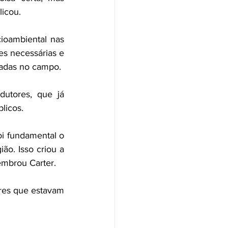
licou.
oambiental nas 
es necessárias e 
otadas no campo.
utores, que já 
licos.
i fundamental o 
o. Isso criou a 
embrou Carter.
res que estavam 