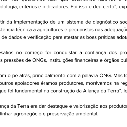
ogia, critérios e indicadores. Foi isso e deu certo”, exp
ir da implementação de um sistema de diagnóstico soci
tência técnica a agricultores e pecuaristas nas adequaçõ
 de dados e verificação para atestar as boas práticas ad
afios no começo foi conquistar a confiança dos prod
 pressões de ONGs, instituições financeiras e órgãos púb
om o pé atrás, principalmente com a palavra ONG. Mas fo
outros apoiadores éramos produtores, morávamos na regiã
que foi fundamental na construção da Aliança da Terra”, l
iança da Terra era dar destaque e valorização aos produto
inhar agronegócio e preservação ambiental.