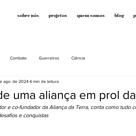
sobre nós
projetos
quem somos
blog
p
Combate
Guerreiros
Ciência
de ago. de 2024
4 min de leitura
e uma aliança em prol da
ador e co-fundador da Aliança da Terra, conta como tudo 
 desafios e conquistas