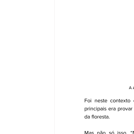
A 
Foi neste contexto 
principais era prova
da floresta.
Mas não só isso. “