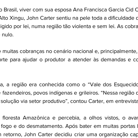
o Brasil, viver com sua esposa Ana Francisca Garcia Cid C
 Alto Xingu, John Carter sentiu na pele toda a dificuldade 
igido por lei, numa região tão violenta e sem lei. As cob
 nulo.
e muitas cobranças no cenário nacional e, principalmente, 
rte para ajudar o produtor a atender às demandas e con
ia, a região era conhecida como o “Vale dos Esquecidos
e fazendeiros, povos indígenas e grileiros. “Nessa região d
 solução via setor produtivo”, contou Carter, em entrevista
 floresta Amazônica e percebia, a olhos vistos, o avan
o fogo e do desmatamento. Após bater em muitas portas 
etorno, John Carter decidiu criar uma organização capa