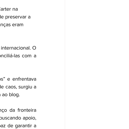
arter na 
de preservar a 
ranças eram 
internacional. O 
ciliá-las com a 
” e enfrentava 
e caos, surgiu a 
 ao blog.
ço da fronteira 
buscando apoio, 
z de garantir a 