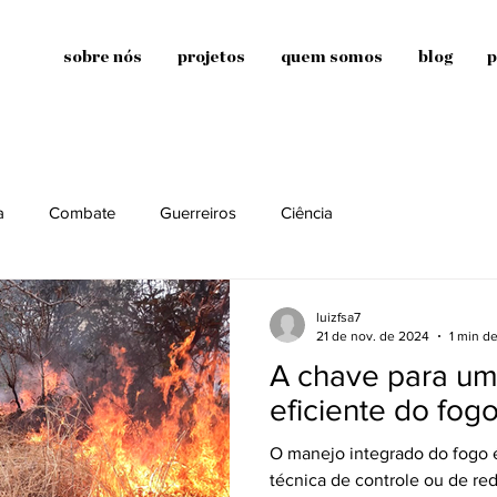
sobre nós
projetos
quem somos
blog
p
a
Combate
Guerreiros
Ciência
luizfsa7
21 de nov. de 2024
1 min de
A chave para um
eficiente do fog
O manejo integrado do fogo 
técnica de controle ou de re