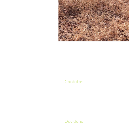
Contatos
Avenida das Indústrias, 601, Qd. 151, 
sala 203, Setor Santa Genoveva
Goiânia, GO - Brasil
CEP: 74.670-600 Tel: +55 62 3945
contato@aliancadaterra.org
Ouvidoria
E-mail:
ouvidoria@aliancadaterra.or